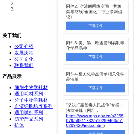
附件2.《“清朗网络空间，共筑
禁毒防线”全国化工行业净网倡
议》
下载文件
关于我们
附件3-美、墨、欧盟管制易制毒
公司介绍
化学品品种
发展历程
下载文件
公司文化
联系我们
附件4-相关化学品清单相关化学
产品展示
品清单
细胞生物学耗材
下载文件
通用耗材系列
分子生物学耗材
"坚决打赢禁毒人民战争"专栏﹣
血清细胞培养系列
法律法规（网址：
通用试剂系列
https://www.mps.gov.cn/n2255
防护产品系列
079/n9911732/n10299403//n1
抗体
0299420/index.html
)