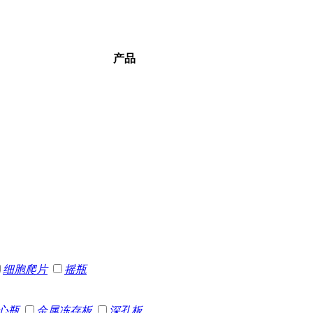
产品
细胞爬片
摇瓶
心瓶
金属冻存板
深孔板