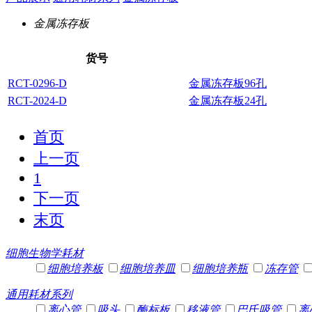
金属冻存板
货号
RCT-0296-D
金属冻存板96孔
RCT-2024-D
金属冻存板24孔
首页
上一页
1
下一页
末页
细胞生物学耗材
细胞培养板
细胞培养皿
细胞培养瓶
冻存管
通用耗材系列
离心管
吸头
酶标板
移液管
巴氏吸管
离