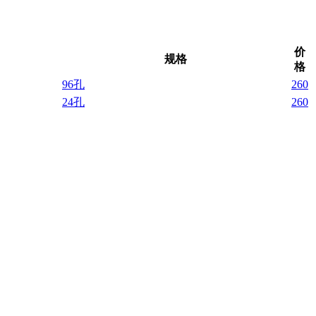
价
规格
格
96孔
260
24孔
260