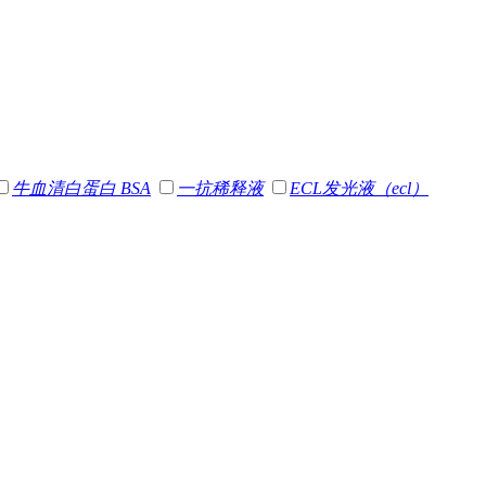
牛血清白蛋白 BSA
一抗稀释液
ECL发光液（ecl）