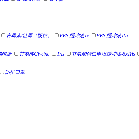
青霉素/链霉（双抗）
PBS 缓冲液1x
PBS 缓冲液10x
烯酰胺
甘氨酸Glycine
Tris
甘氨酸蛋白电泳缓冲液-5xTris
防护口罩