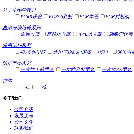
分子生物学耗材
PCR8联管
PCR96孔板
PCR单管
PCR封板膜
血清细胞培养系列
盒装血清
高糖培养基
1640培养基
胰酶消化液
通用试剂系列
4%多聚甲醛
通用型组织固定液（中性）
30%丙
防护产品系列
一次性丁腈手套
一次性乳胶手套
一次性PE手套
抗体
一抗
二抗
关于我们
公司介绍
发展历程
公司文化
联系我们