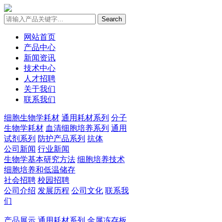
Search
网站首页
产品中心
新闻资讯
技术中心
人才招聘
关于我们
联系我们
细胞生物学耗材
通用耗材系列
分子
生物学耗材
血清细胞培养系列
通用
试剂系列
防护产品系列
抗体
公司新闻
行业新闻
生物学基本研究方法
细胞培养技术
细胞培养和低温储存
社会招聘
校园招聘
公司介绍
发展历程
公司文化
联系我
们
产品展示
通用耗材系列
金属冻存板